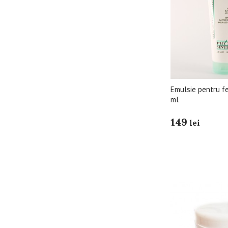
Emulsie pentru f
ml
149
lei