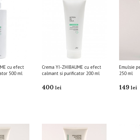
ME cu efect
Crema YI-ZHIBAUME cu efect
Emulsie p
cator 500 ml
calmant si purificator 200 ml
250 ml
400
149
lei
lei