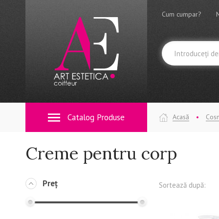
Cum cumpar?
Catalog Produse
Acasă
Cosm
Creme pentru corp
Preț
Sortează după: