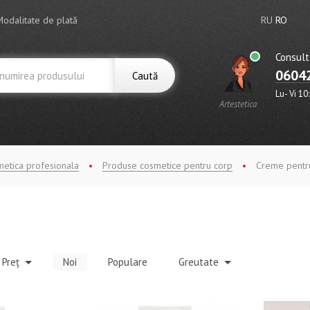
Modalitate de plată
RU
RO
Consult
0604
Caută
Lu- Vi 10
Artestetica
etica profesionala
Produse cosmetice pentru corp
Creme pentr
Preț
Noi
Populare
Greutate