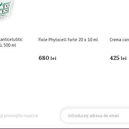
nticelulitic
Fiole Phytocell forte 20 x 10 ml
Crema cont
L 500 ml
680
425
lei
lei
și promoțiile noastre