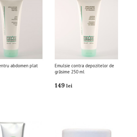
entru abdomen plat
Emulsie contra depozitelor de
grăsime 250 ml
149
lei