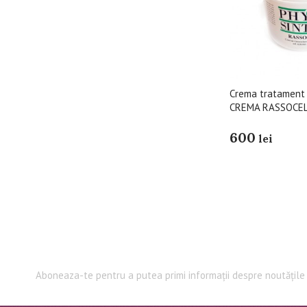
Crema tratament a
CREMA RASSOCEL
600
lei
Aboneaza-te pentru a putea primi informații despre noutățile 