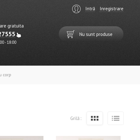
Intră
Inregistrare
are gratuita
27555
Nu sunt produse
:00 - 18:00
u corp
Grilă::